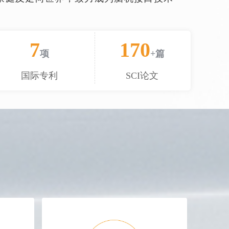
7
170
项
+篇
国际专利
SCI论文